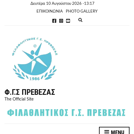
Δευτέρα 10 Αυγούστου 2026 -13:17
ΕΠΙΚΟΙΝΩΝΙΑ
PHOTO GALLERY
E
x
p
a
n
d
s
e
a
r
c
h
f
o
r
Φ.Γ.Σ ΠΡΈΒΕΖΑΣ
m
The Official Site
MENU