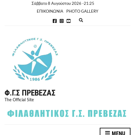
Σάββατο 8 Αυγούστου 2026 -21:25
ΕΠΙΚΟΙΝΩΝΙΑ
PHOTO GALLERY
E
x
p
a
n
d
s
e
a
r
c
h
f
o
r
Φ.Γ.Σ ΠΡΈΒΕΖΑΣ
m
The Official Site
MENU