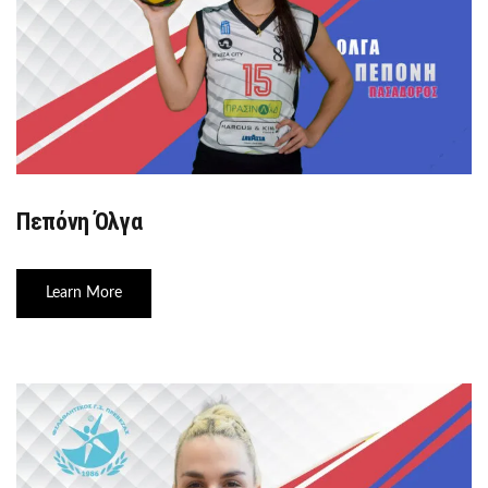
Πεπόνη Όλγα
Learn More