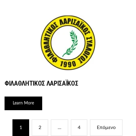
ΦΙΛΑΘΛΗΤΙΚΟΣ ΛΑΡΙΣΑΪΚΟΣ
Learn More
Posts
1
2
…
4
Επόμενο