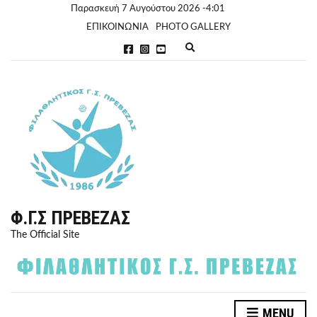
Παρασκευή 7 Αυγούστου 2026 -4:01
ΕΠΙΚΟΙΝΩΝΙΑ
PHOTO GALLERY
E
x
p
a
n
d
s
e
a
r
c
h
f
o
r
Φ.Γ.Σ ΠΡΈΒΕΖΑΣ
m
The Official Site
MENU