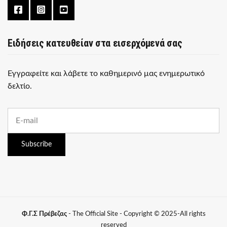
Ειδήσεις κατευθείαν στα εισερχόμενά σας
Εγγραφείτε και λάβετε το καθημερινό μας ενημερωτικό
δελτίο.
E
m
a
i
Subscribe
l
a
d
d
r
e
s
Φ.Γ.Σ Πρέβεζας
- The Official Site - Copyright © 2025-All rights
s
reserved