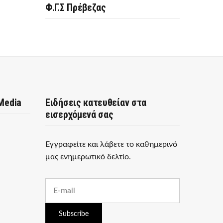
Φ.Γ.Σ Πρέβεζας
 Media
Ειδήσεις κατευθείαν στα
εισερχόμενά σας
Εγγραφείτε και λάβετε το καθημερινό
μας ενημερωτικό δελτίο.
E
m
a
i
Subscribe
l