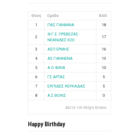
Θέση
Ομάδα
ΒΑΘ.
1
ΠΑΣ ΓΙΑΝΝΙΝΑ
18
Φ.Γ.Σ. ΠΡΕΒΕΖΑΣ -
2
17
ΝΕΑΝΙΔΕΣ Κ20
3
ΑΣΠ ΕΡΜΗΣ
16
4
ΑΣ ΓΙΑΝΝΕΝΑ
13
5
Α.Ο ΦΙΛΙΑ
10
6
ΓΣ ΑΡΤΑΣ
5
7
ΕΛΠΙΔΕΣ ΛΕΥΚΑΔΑΣ
5
8
Α.Σ ΒΟΛΙΣ
0
Δείτε τον πλήρη πίνακα
Happy Birthday