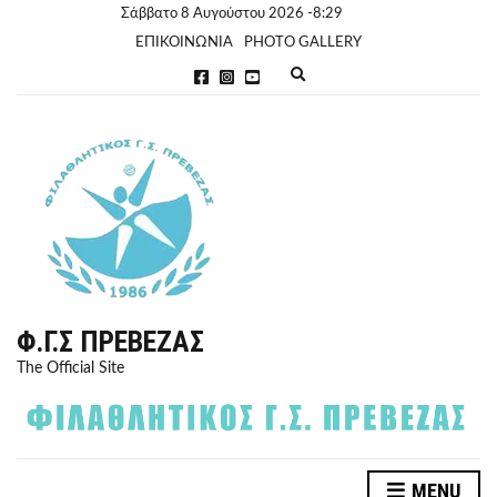
Σάββατο 8 Αυγούστου 2026 -8:29
ΕΠΙΚΟΙΝΩΝΙΑ
PHOTO GALLERY
E
x
p
a
n
d
s
e
a
r
c
h
f
o
r
Φ.Γ.Σ ΠΡΈΒΕΖΑΣ
m
The Official Site
MENU