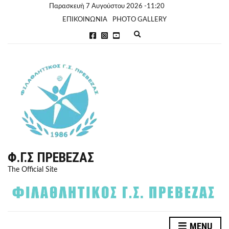
Παρασκευή 7 Αυγούστου 2026 -11:20
ΕΠΙΚΟΙΝΩΝΙΑ
PHOTO GALLERY
E
x
p
a
n
d
s
e
a
r
c
h
f
o
r
Φ.Γ.Σ ΠΡΈΒΕΖΑΣ
m
The Official Site
MENU