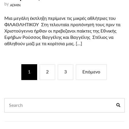
by
ADMIN
Μια μεγάλη έκπληξη περίμενε τις μικρές αθλήτριες του
ΦΙΛΑΘΛΗΤΙΚΟΥ Στη τελευταία προπόνησή τους πριν τα
Χριστούγεννα ήρθαν οι πρεβεζανοι παίκτες της Εθνικής
Εφήβων Ρούσσος Βαγγέλης και Βαγγέλης Στέλιος να
αθληθούν μαζί με τα κορίτσια μας. […]
Posts
1
2
3
Επόμενο
navigation
Search
Sear
for: