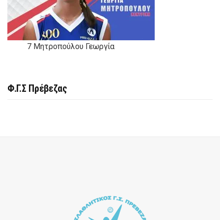
7
Μητροπούλου Γεωργία
Φ.Γ.Σ Πρέβεζας