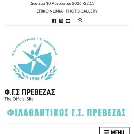
Δευτέρα 10 Αυγούστου 2026 -22:13
ΕΠΙΚΟΙΝΩΝΙΑ
PHOTO GALLERY
E
x
p
a
n
d
s
e
a
r
c
h
f
o
r
Φ.Γ.Σ ΠΡΈΒΕΖΑΣ
m
The Official Site
MENU