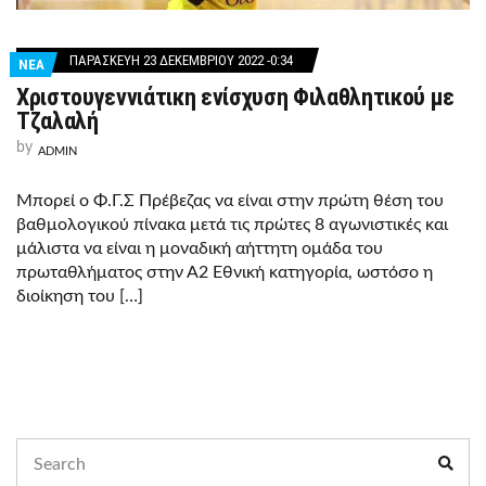
ΠΑΡΑΣΚΕΥΉ 23 ΔΕΚΕΜΒΡΊΟΥ 2022 -0:34
ΝΕΑ
Χριστουγεννιάτικη ενίσχυση Φιλαθλητικού με
Τζαλαλή
by
ADMIN
Μπορεί ο Φ.Γ.Σ Πρέβεζας να είναι στην πρώτη θέση του
βαθμολογικού πίνακα μετά τις πρώτες 8 αγωνιστικές και
μάλιστα να είναι η μοναδική αήττητη ομάδα του
πρωταθλήματος στην Α2 Εθνική κατηγορία, ωστόσο η
διοίκηση του […]
Search
Sear
for: