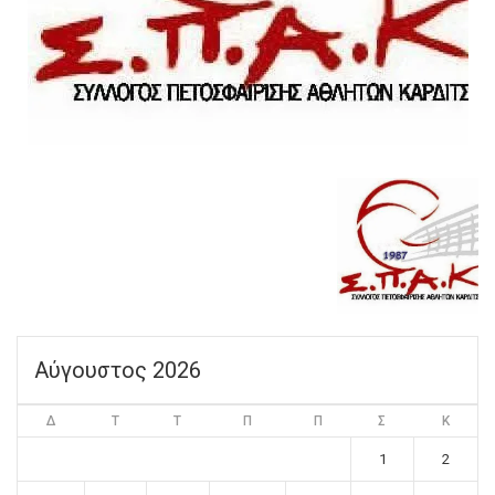
Αύγουστος 2026
Δ
Τ
Τ
Π
Π
Σ
Κ
1
2