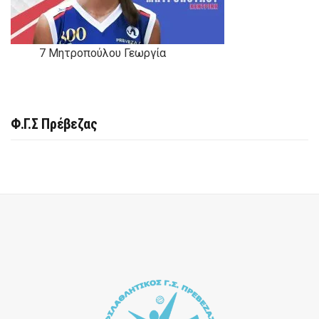
7
Μητροπούλου Γεωργία
Φ.Γ.Σ Πρέβεζας