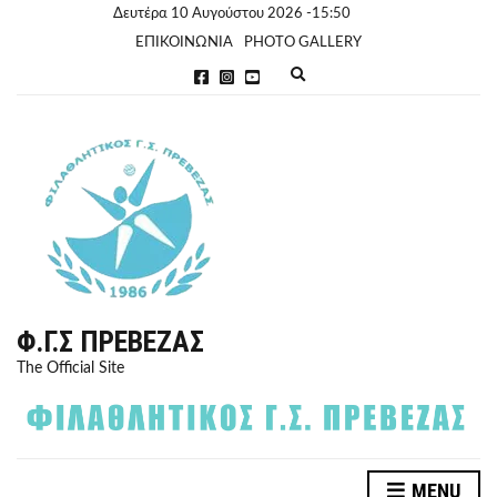
Δευτέρα 10 Αυγούστου 2026 -15:50
ΕΠΙΚΟΙΝΩΝΙΑ
PHOTO GALLERY
E
x
p
a
n
d
s
e
a
r
c
h
f
o
r
Φ.Γ.Σ ΠΡΈΒΕΖΑΣ
m
The Official Site
MENU