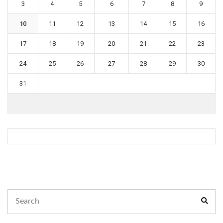
3
4
5
6
7
8
9
10
11
12
13
14
15
16
17
18
19
20
21
22
23
24
25
26
27
28
29
30
31
Search
Sear
for: