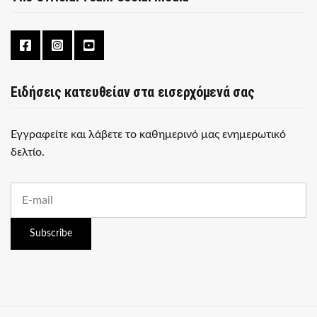
Ειδήσεις κατευθείαν στα εισερχόμενά σας
Εγγραφείτε και λάβετε το καθημερινό μας ενημερωτικό
δελτίο.
E
m
a
i
Subscribe
l
a
d
d
r
e