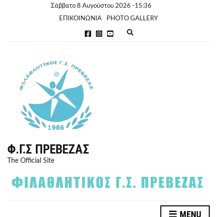
Σάββατο 8 Αυγούστου 2026 -15:36
ΕΠΙΚΟΙΝΩΝΙΑ
PHOTO GALLERY
E
x
p
a
n
d
s
e
a
r
c
h
f
o
r
Φ.Γ.Σ ΠΡΈΒΕΖΑΣ
m
The Official Site
MENU