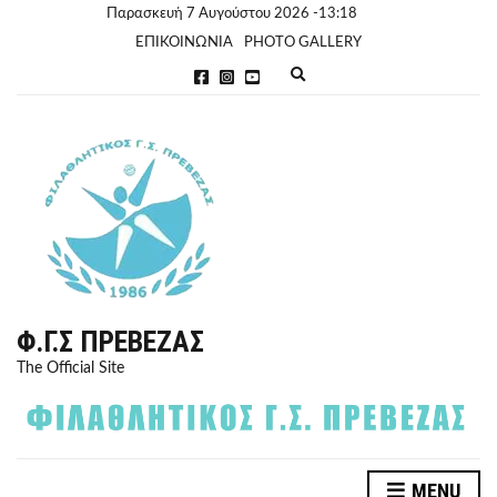
Παρασκευή 7 Αυγούστου 2026 -13:18
ΕΠΙΚΟΙΝΩΝΙΑ
PHOTO GALLERY
E
x
p
a
n
d
s
e
a
r
c
h
f
o
r
Φ.Γ.Σ ΠΡΈΒΕΖΑΣ
m
The Official Site
MENU