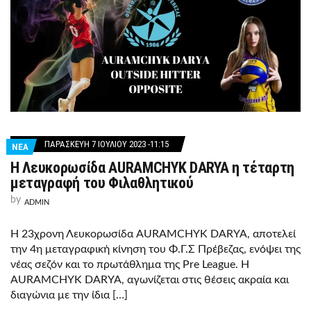
ΠΑΡΑΣΚΕΥΉ 7 ΙΟΥΛΊΟΥ 2023 -11:15
ΝΕΑ
Η Λευκορωσίδα AURAMCHYK DARYA η τέταρτη
μεταγραφή του Φιλαθλητικού
by
ADMIN
Η 23χρονη Λευκορωσίδα AURAMCHYK DARYA, αποτελεί
την 4η μεταγραφική κίνηση του Φ.Γ.Σ Πρέβεζας, ενόψει της
νέας σεζόν και το πρωτάθλημα της Pre League. Η
AURAMCHYK DARYA, αγωνίζεται στις θέσεις ακραία και
διαγώνια με την ίδια […]