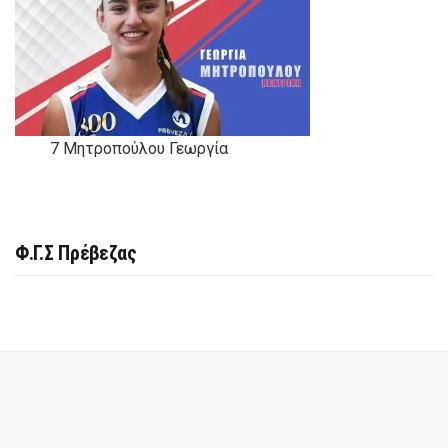
7
Μητροπούλου Γεωργία
Φ.Γ.Σ Πρέβεζας