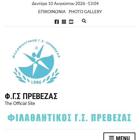
Δευτέρα 10 Αυγούστου 2026 -13:04
ΕΠΙΚΟΙΝΩΝΙΑ
PHOTO GALLERY
E
x
p
a
n
d
s
e
a
r
c
h
f
o
r
Φ.Γ.Σ ΠΡΈΒΕΖΑΣ
m
The Official Site
MENU