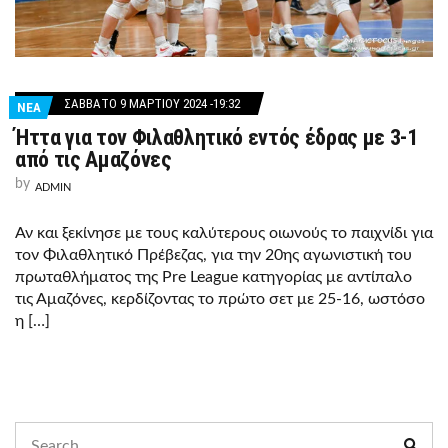
ΣΆΒΒΑΤΟ 9 ΜΑΡΤΊΟΥ 2024 -19:32
ΝΕΑ
Ήττα για τον Φιλαθλητικό εντός έδρας με 3-1
από τις Αμαζόνες
by
ADMIN
Αν και ξεκίνησε με τους καλύτερους οιωνούς το παιχνίδι για
τον Φιλαθλητικό Πρέβεζας, για την 20ης αγωνιστική του
πρωταθλήματος της Pre League κατηγορίας με αντίπαλο
τις Αμαζόνες, κερδίζοντας το πρώτο σετ με 25-16, ωστόσο
η […]
Search
Sear