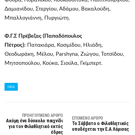
Δαμιανίδου, Στεργίου, Αδάμου, Βακαλούδη,
Μπαλλογιάννη, Πυργιώτη.
Φ.Γ.Σ Πρέβεζας (Παπαδόπουλος
Πέτρος):
Πατακιάρα, Κοσμίδου, Ηλιάδη,
Θεοδωράκη, Μέλου, Parshyna, Ζιώγου, Τοτσίδου,
Μητσοπούλου, Κούκα, Σιούλα, Γκίμπερτ.
ΝΕΑ
ΠΡΟΗΓΟΎΜΕΝΟ ΆΡΘΡΟ
ΕΠΌΜΕΝΟ ΆΡΘΡΟ
Ακόμη ένα δύσκολο παιχνίδι
Το Σάββατο ο Φιλαθλητικός
για τον Φιλαθλητικό εκτός
υποδέχεται την Ε.Α Λάρισας
έδρας