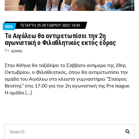
ΤΕΤΆΡΤΗ 25 ΟΚΤΩΒΡΊΟΥ 2023 -18:49
ΝΕΑ
Το Αιγάλεω θα αντιμετωπίσει την 2η
αγωνιστική ο Φιλαθλητικός εκτός έδρας
by
ADMIN
Στην Αθήνα θα ταξιδέψει το Σάββατο ανήμερα της 28ης
Οκτωβρίου, ο Φιλαθλητικός, όπου θα αντιμετωπίσει την
ομάδα του Αιγάλεω στο κλειστό γυμναστήριο ‘’Σταύρος
Βενέτης’’ στις 17.00 για την 2η αγωνιστική της Pre league.
Η ομάδα […]
Search
Sear
for: