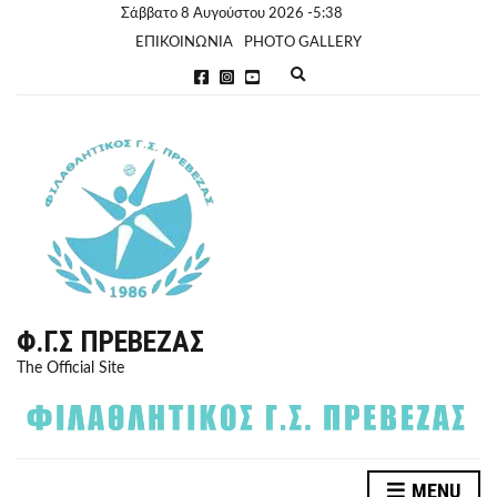
Σάββατο 8 Αυγούστου 2026 -5:38
ΕΠΙΚΟΙΝΩΝΙΑ
PHOTO GALLERY
E
x
p
a
n
d
s
e
a
r
c
h
f
o
r
Φ.Γ.Σ ΠΡΈΒΕΖΑΣ
m
The Official Site
MENU