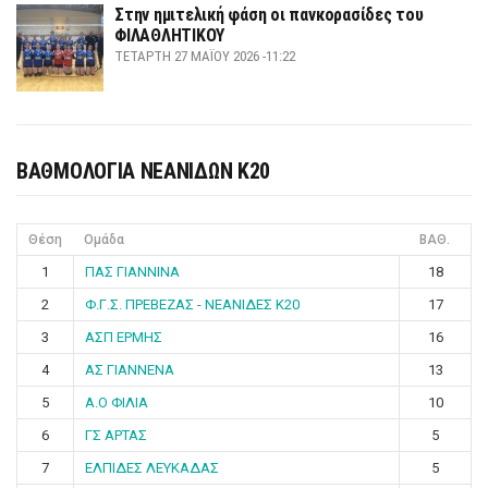
Στην ημιτελική φάση οι πανκορασίδες του
ΦΙΛΑΘΛΗΤΙΚΟΥ
ΤΕΤΆΡΤΗ 27 ΜΑΪ́ΟΥ 2026 -11:22
ΒΑΘΜΟΛΟΓΙΑ ΝΕΑΝΙΔΩΝ Κ20
Θέση
Ομάδα
ΒΑΘ.
1
ΠΑΣ ΓΙΑΝΝΙΝΑ
18
2
Φ.Γ.Σ. ΠΡΕΒΕΖΑΣ - ΝΕΑΝΙΔΕΣ Κ20
17
3
ΑΣΠ ΕΡΜΗΣ
16
4
ΑΣ ΓΙΑΝΝΕΝΑ
13
5
Α.Ο ΦΙΛΙΑ
10
6
ΓΣ ΑΡΤΑΣ
5
7
ΕΛΠΙΔΕΣ ΛΕΥΚΑΔΑΣ
5