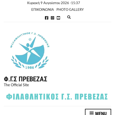
Κυριακή 9 Αυγούστου 2026 -15:37
ΕΠΙΚΟΙΝΩΝΙΑ
PHOTO GALLERY
E
x
p
a
n
d
s
e
a
r
c
h
f
o
r
Φ.Γ.Σ ΠΡΈΒΕΖΑΣ
m
The Official Site
MENU