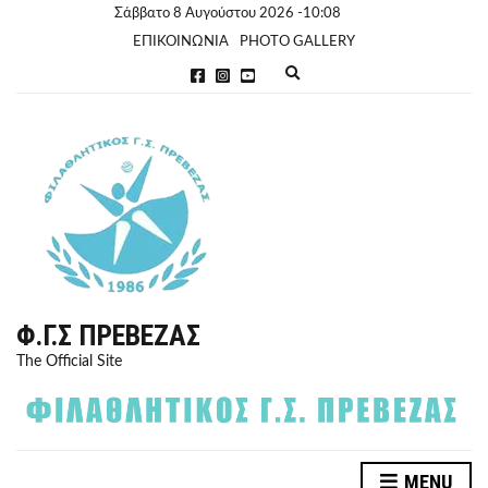
Σάββατο 8 Αυγούστου 2026 -10:08
ΕΠΙΚΟΙΝΩΝΙΑ
PHOTO GALLERY
E
x
p
a
n
d
s
e
a
r
c
h
f
o
r
Φ.Γ.Σ ΠΡΈΒΕΖΑΣ
m
The Official Site
MENU