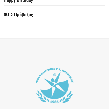
Happy Birthday
Φ.Γ.Σ Πρέβεζας