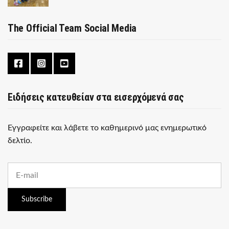
The Official Team Social Media
Ειδήσεις κατευθείαν στα εισερχόμενά σας
Εγγραφείτε και λάβετε το καθημερινό μας ενημερωτικό
δελτίο.
E
m
a
i
Subscribe
l
a
d