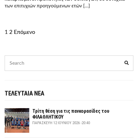
των επιτυχιών προηγούμενων ετών […]
Posts
1
2
Επόμενο
navigation
Search
Sear
for:
ΤΕΛΕΥΤΑΙΑ ΝΕΑ
Τρίτη θέση για τις πανκορασίδες του
ΦΙΛΑΘΛΗΤΙΚΟΥ
ΠΑΡΑΣΚΕΥΉ 12 ΙΟΥΝΊΟΥ 2026 -20:40