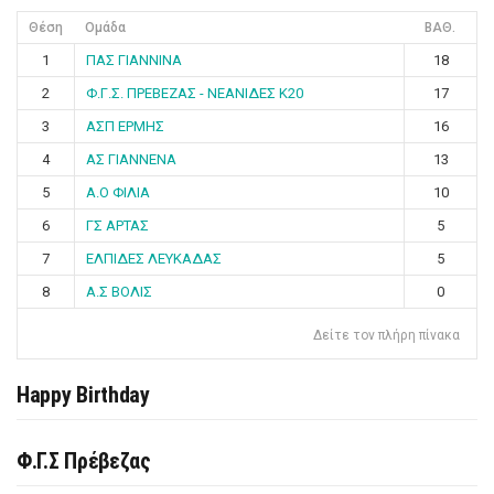
Θέση
Ομάδα
ΒΑΘ.
1
ΠΑΣ ΓΙΑΝΝΙΝΑ
18
2
Φ.Γ.Σ. ΠΡΕΒΕΖΑΣ - ΝΕΑΝΙΔΕΣ Κ20
17
3
ΑΣΠ ΕΡΜΗΣ
16
4
ΑΣ ΓΙΑΝΝΕΝΑ
13
5
Α.Ο ΦΙΛΙΑ
10
6
ΓΣ ΑΡΤΑΣ
5
7
ΕΛΠΙΔΕΣ ΛΕΥΚΑΔΑΣ
5
8
Α.Σ ΒΟΛΙΣ
0
Δείτε τον πλήρη πίνακα
Happy Birthday
Φ.Γ.Σ Πρέβεζας