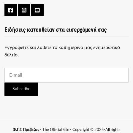
Ειδήσεις κατευθείαν στα εισερχόμενά σας
Εγγραφείτε και λάβετε το καθημερινό μας ενημερωτικό
δελτίο.
E
m
a
i
Subscribe
l
a
d
d
r
e
s
Φ.Γ.Σ Πρέβεζας
- The Official Site - Copyright © 2025-All rights
s