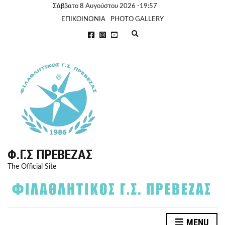
Σάββατο 8 Αυγούστου 2026 -19:57
ΕΠΙΚΟΙΝΩΝΙΑ
PHOTO GALLERY
E
x
p
a
n
d
s
e
a
r
c
h
f
o
r
Φ.Γ.Σ ΠΡΈΒΕΖΑΣ
m
The Official Site
MENU