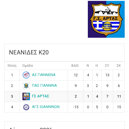
ΝΕΑΝΙΔΕΣ Κ20
Θέση
Ομάδα
ΒΑΘ.
Ν
Η
ΣΥ
ΣΚ
ΑΣ ΓΙΑΝΝΕΝΑ
1
12
4
1
13
2
ΠΑΣ ΓΙΑΝΝΙΝΑ
2
9
3
2
9
6
ΓΣ ΑΡΤΑΣ
3
2
1
4
7
11
ΑΓΣ ΙΩΑΝΝΙΝΩΝ
4
-15
0
5
0
15