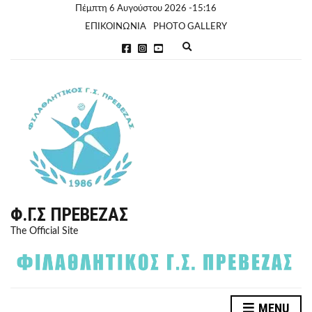
Πέμπτη 6 Αυγούστου 2026 -15:16
ΕΠΙΚΟΙΝΩΝΙΑ
PHOTO GALLERY
E
x
p
a
n
d
s
e
a
r
c
h
f
o
r
Φ.Γ.Σ ΠΡΈΒΕΖΑΣ
m
The Official Site
MENU